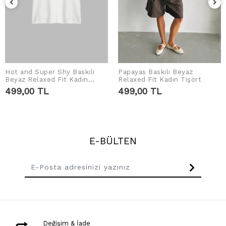
Hot and Super Shy Baskılı
Papayas Baskılı Beyaz
SEPETE EKLE
SEPETE EKLE
Beyaz Relaxed Fit Kadın
Relaxed Fit Kadın Tişört
Tshirt
499,00 TL
499,00 TL
E-BÜLTEN
Değişim & İade