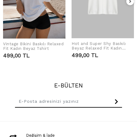
Hot and Super Shy Baskılı
Vintage Bikini Baskılı Relaxed
SEPETE EKLE
SEPETE EKLE
Beyaz Relaxed Fit Kadın
Fit Kadın Beyaz Tshirt
Tshirt
499,00 TL
499,00 TL
E-BÜLTEN
Değişim & İade