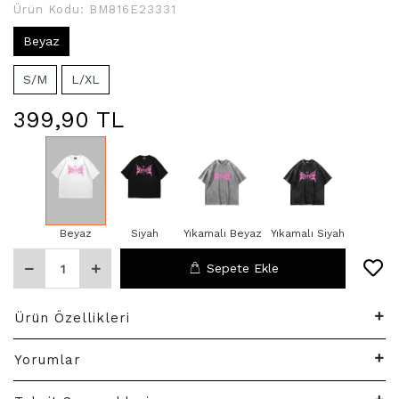
Ürün Kodu:
BM816E23331
Beyaz
S/M
L/XL
399,90 TL
Beyaz
Siyah
Yıkamalı Beyaz
Yıkamalı Siyah
Sepete Ekle
Ürün Özellikleri
Yorumlar