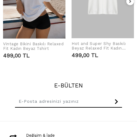
Hot and Super Shy Baskılı
Vintage Bikini Baskılı Relaxed
SEPETE EKLE
SEPETE EKLE
Beyaz Relaxed Fit Kadın
Fit Kadın Beyaz Tshirt
Tshirt
499,00 TL
499,00 TL
E-BÜLTEN
Değişim & İade