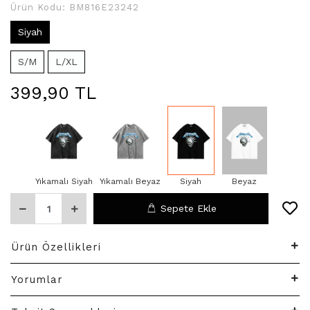
Ürün Kodu:
BM816E23242
Siyah
S/M
L/XL
399,90 TL
Yıkamalı Siyah
Yıkamalı Beyaz
Siyah
Beyaz
Sepete Ekle
Ürün Özellikleri
Yorumlar