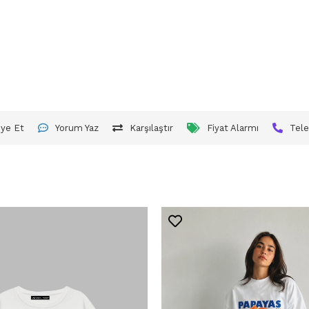
iye Et
Yorum Yaz
Karşılaştır
Fiyat Alarmı
Tele