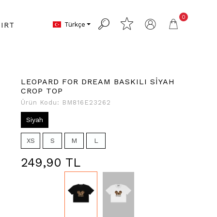
0
Türkçe
IRT
LEOPARD FOR DREAM BASKILI SİYAH
CROP TOP
Ürün Kodu:
BM816E23262
Siyah
XS
S
M
L
249,90 TL