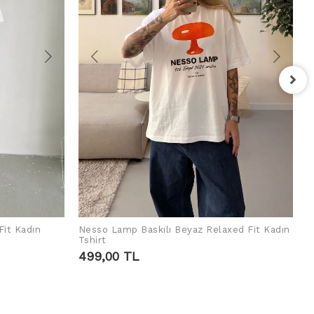
F
T
4
Fit Kadın
Nesso Lamp Baskılı Beyaz Relaxed Fit Kadın
SEPETE EKLE
Tshirt
499,00 TL