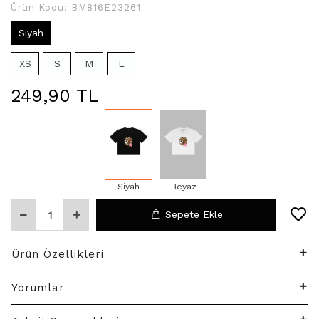
Ürün Kodu:
BM816E23261
Siyah
XS
S
M
L
249,90 TL
Siyah
Beyaz
Sepete Ekle
Ürün Özellikleri
Yorumlar