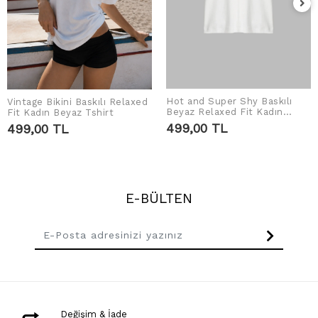
Hot and Super Shy Baskılı
Vintage Bikini Baskılı Relaxed
SEPETE EKLE
SEPETE EKLE
Beyaz Relaxed Fit Kadın
Fit Kadın Beyaz Tshirt
Tshirt
499,00 TL
499,00 TL
E-BÜLTEN
Değişim & İade