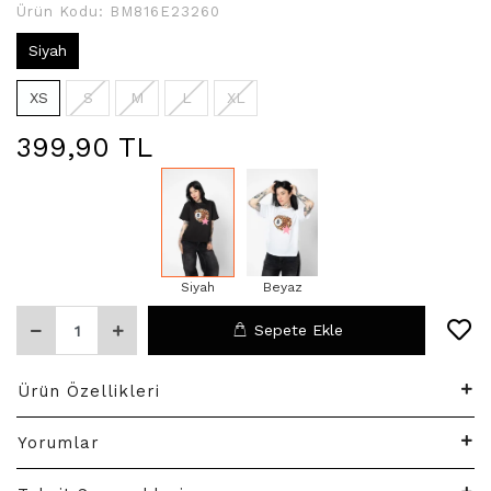
Ürün Kodu:
BM816E23260
Siyah
XS
S
M
L
XL
399,90 TL
Siyah
Beyaz
Sepete Ekle
Ürün Özellikleri
Yorumlar