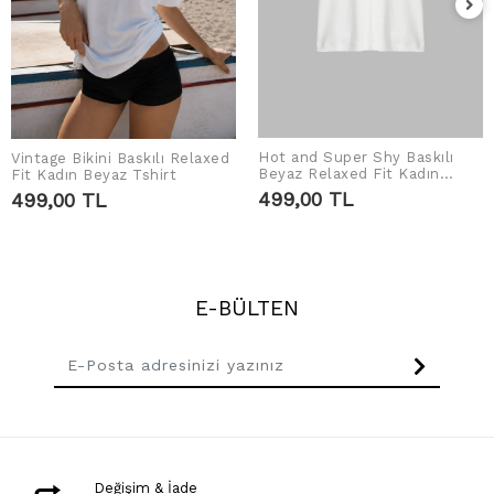
Hot and Super Shy Baskılı
Vintage Bikini Baskılı Relaxed
SEPETE EKLE
SEPETE EKLE
Beyaz Relaxed Fit Kadın
Fit Kadın Beyaz Tshirt
Tshirt
499,00 TL
499,00 TL
E-BÜLTEN
Değişim & İade