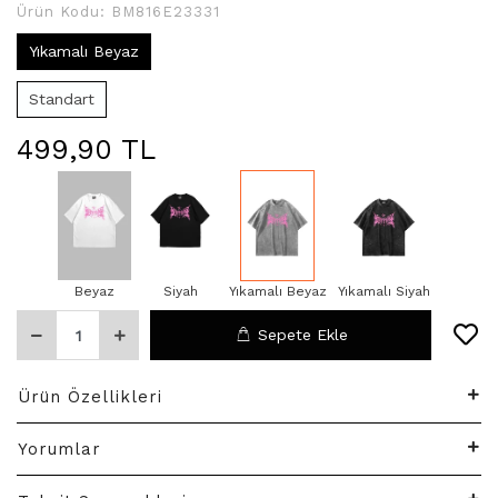
Ürün Kodu:
BM816E23331
Yıkamalı Beyaz
Standart
499,90 TL
Beyaz
Siyah
Yıkamalı Beyaz
Yıkamalı Siyah
Sepete Ekle
Ürün Özellikleri
Yorumlar