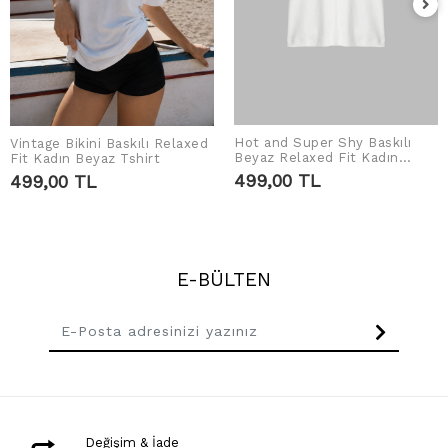
Hot and Super Shy Baskılı
Vintage Bikini Baskılı Relaxed
SEPETE EKLE
SEPETE EKLE
Beyaz Relaxed Fit Kadın
Fit Kadın Beyaz Tshirt
Tshirt
499,00 TL
499,00 TL
E-BÜLTEN
Değişim & İade