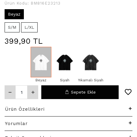
Ürün Kodu:
BM816E23213
Beyaz
S/M
L/XL
399,90 TL
Beyaz
Siyah
Yıkamalı Siyah
Sepete Ekle
Ürün Özellikleri
Yorumlar