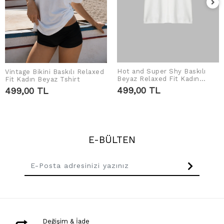
Hot and Super Shy Baskılı
Vintage Bikini Baskılı Relaxed
SEPETE EKLE
SEPETE EKLE
Beyaz Relaxed Fit Kadın
Fit Kadın Beyaz Tshirt
Tshirt
499,00 TL
499,00 TL
E-BÜLTEN
Değişim & İade