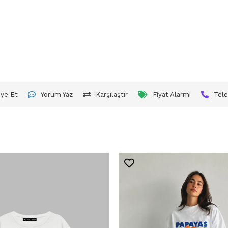
iye Et
Yorum Yaz
Karşılaştır
Fiyat Alarmı
Tele