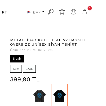
0
한국어
IRT
METALLİCA SKULL HEAD V2 BASKILI
OVERSİZE UNİSEX SİYAH TSHİRT
Ürün Kodu:
BM816E23215
Siyah
S/M
L/XL
399,90 TL