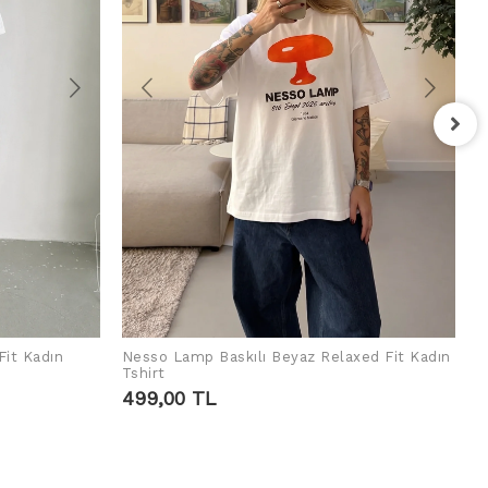
F
T
4
Fit Kadın
Nesso Lamp Baskılı Beyaz Relaxed Fit Kadın
SEPETE EKLE
Tshirt
499,00 TL