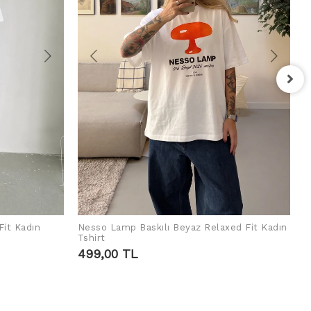
F
T
4
Fit Kadın
Nesso Lamp Baskılı Beyaz Relaxed Fit Kadın
SEPETE EKLE
Tshirt
499,00 TL