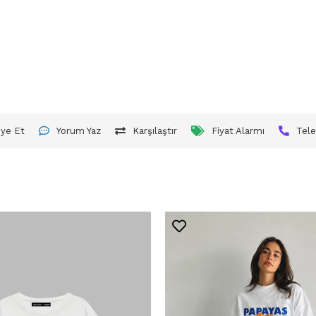
iye Et
Yorum Yaz
Karşılaştır
Fiyat Alarmı
Tele