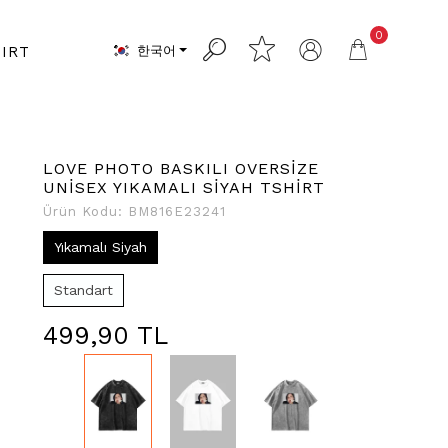
0
한국어
IRT
LOVE PHOTO BASKILI OVERSİZE
UNİSEX YIKAMALI SİYAH TSHİRT
Ürün Kodu:
BM816E23241
Yıkamalı Siyah
Standart
499,90 TL