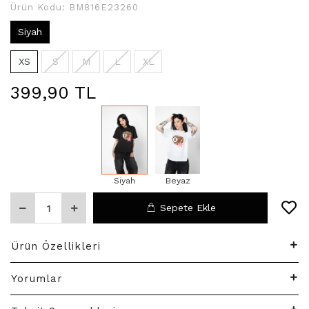
Ürün Kodu:
BM816E23260
Siyah
XS
S
M
L
XL
399,90 TL
Siyah
Beyaz
Sepete Ekle
Ürün Özellikleri
Yorumlar