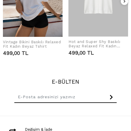
Hot and Super Shy Baskılı
Vintage Bikini Baskılı Relaxed
SEPETE EKLE
SEPETE EKLE
Beyaz Relaxed Fit Kadın
Fit Kadın Beyaz Tshirt
Tshirt
499,00 TL
499,00 TL
E-BÜLTEN
Değişim & İade