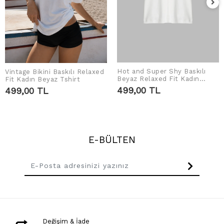
Hot and Super Shy Baskılı
Vintage Bikini Baskılı Relaxed
SEPETE EKLE
SEPETE EKLE
Beyaz Relaxed Fit Kadın
Fit Kadın Beyaz Tshirt
Tshirt
499,00 TL
499,00 TL
E-BÜLTEN
Değişim & İade