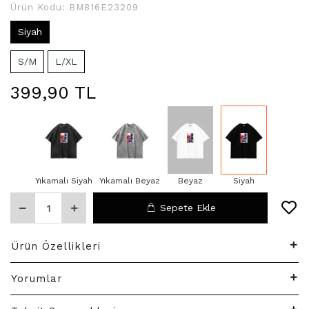
Ürün Kodu:
BM816E23209
Siyah
S/M
L/XL
399,90 TL
Yıkamalı Siyah
Yıkamalı Beyaz
Beyaz
Siyah
Sepete Ekle
Ürün Özellikleri
Yorumlar