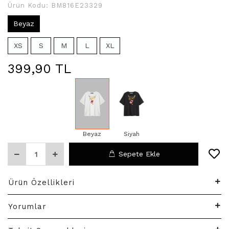
Ürün Kodu:
BM816E23329
Beyaz
XS
S
M
L
XL
399,90 TL
Beyaz
Siyah
Sepete Ekle
Ürün Özellikleri
Yorumlar