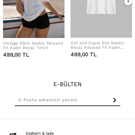
Hot and Super Shy Baskılı
Vintage Bikini Baskılı Relaxed
SEPETE EKLE
SEPETE EKLE
Beyaz Relaxed Fit Kadın
Fit Kadın Beyaz Tshirt
Tshirt
499,00 TL
499,00 TL
E-BÜLTEN
Değişim & İade