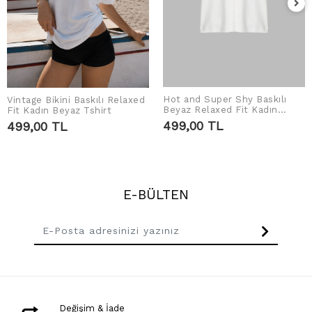
Hot and Super Shy Baskılı
Vintage Bikini Baskılı Relaxed
SEPETE EKLE
SEPETE EKLE
Beyaz Relaxed Fit Kadın
Fit Kadın Beyaz Tshirt
Tshirt
499,00 TL
499,00 TL
E-BÜLTEN
Değişim & İade