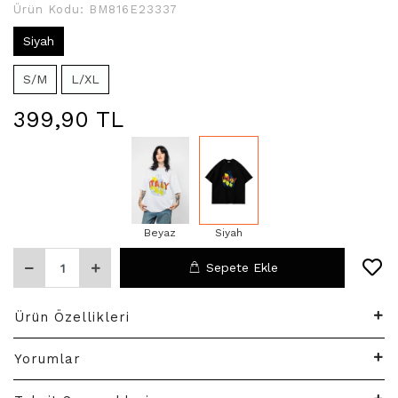
Ürün Kodu:
BM816E23337
Siyah
S/M
L/XL
399,90 TL
Beyaz
Siyah
Sepete Ekle
Ürün Özellikleri
Yorumlar