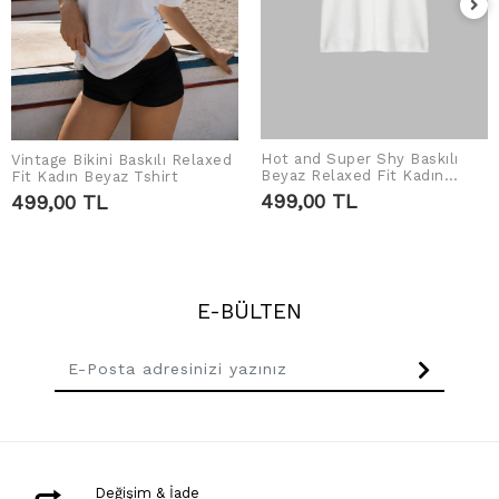
Hot and Super Shy Baskılı
Vintage Bikini Baskılı Relaxed
SEPETE EKLE
SEPETE EKLE
Beyaz Relaxed Fit Kadın
Fit Kadın Beyaz Tshirt
Tshirt
499,00 TL
499,00 TL
E-BÜLTEN
Değişim & İade