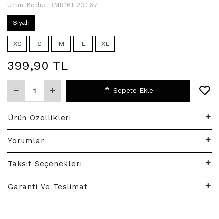
Ürün Kodu:
BM816E23367
Siyah
XS
S
M
L
XL
399,90 TL
Sepete Ekle
Ürün Özellikleri
Yorumlar
Taksit Seçenekleri
Garanti Ve Teslimat