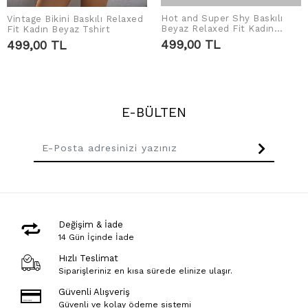
Hot and Super Shy Baskılı
Vintage Bikini Baskılı Relaxed
SEPETE EKLE
SEPETE EKLE
Beyaz Relaxed Fit Kadın
Fit Kadın Beyaz Tshirt
Tshirt
499,00 TL
499,00 TL
E-BÜLTEN
Değişim & İade
14 Gün İçinde İade
Hızlı Teslimat
Siparişleriniz en kısa sürede elinize ulaşır.
Güvenli Alışveriş
Güvenli ve kolay ödeme sistemi