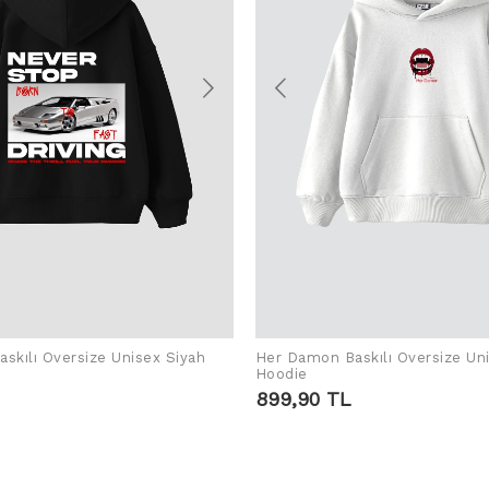
skılı Oversize Unisex Siyah
Her Damon Baskılı Oversize Un
SEPETE EKLE
SEPETE EKLE
Hoodie
899,90 TL