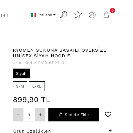
0
Italiano
IRT
RYOMEN SUKUNA BASKILI OVERSİZE
UNİSEX SİYAH HOODİE
Ürün Kodu:
BM816E2710
Siyah
S/M
L/XL
899,90 TL
Sepete Ekle
Ürün Özellikleri