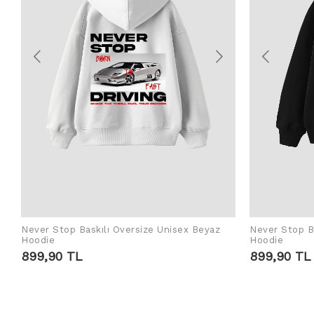
Never Stop Baskılı Oversize Unisex Beyaz
Never Stop Ba
SEPETE EKLE
Hoodie
Hoodie
899,90 TL
899,90 TL