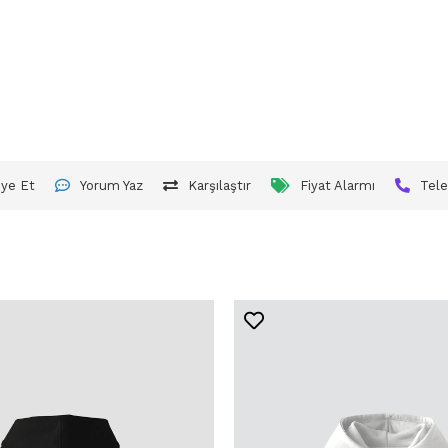
iye Et
Yorum Yaz
Karşılaştır
Fiyat Alarmı
Tele