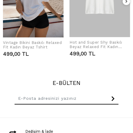
Hot and Super Shy Baskılı
Vintage Bikini Baskılı Relaxed
SEPETE EKLE
SEPETE EKLE
Beyaz Relaxed Fit Kadın
Fit Kadın Beyaz Tshirt
Tshirt
499,00 TL
499,00 TL
E-BÜLTEN
Değişim & İade