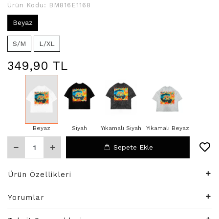
Ürün Kodu:
BM816E1168
Beyaz
S/M
L/XL
349,90 TL
Beyaz
Siyah
Yıkamalı Siyah
Yıkamalı Beyaz
Sepete Ekle
Ürün Özellikleri
Yorumlar