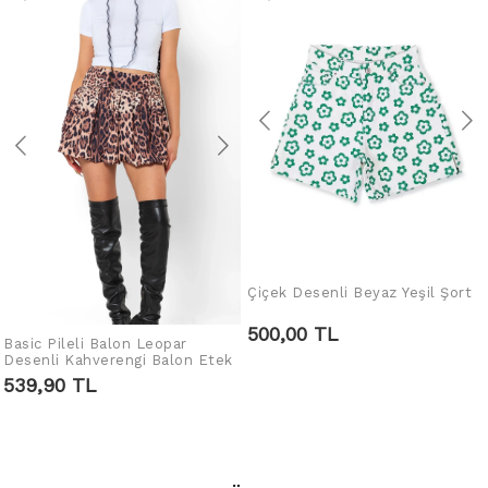
Çiçek Desenli Beyaz Yeşil Şort
SEPETE EKLE
500,00 TL
Basic Pileli Balon Leopar
SEPETE EKLE
Desenli Kahverengi Balon Etek
539,90 TL