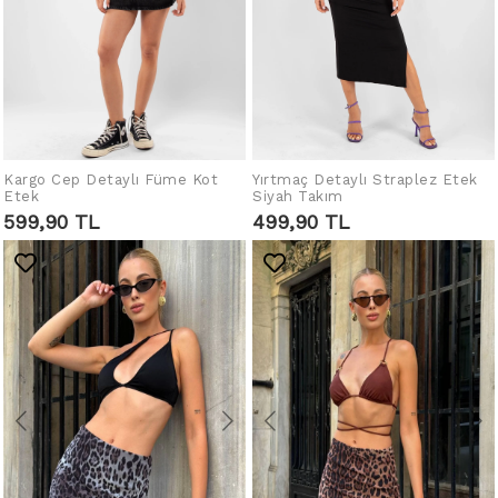
Kargo Cep Detaylı Füme Kot
Yırtmaç Detaylı Straplez Etek
SEPETE EKLE
SEPETE EKLE
Etek
Siyah Takım
599,90 TL
499,90 TL