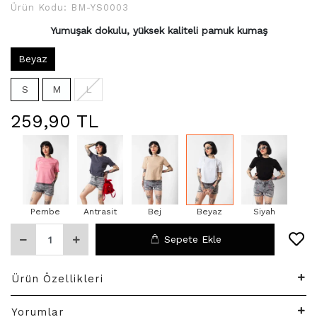
Ürün Kodu:
BM-YS0003
Yumuşak dokulu, yüksek kaliteli pamuk kumaş
Beyaz
S
M
L
259,90 TL
Pembe
Antrasit
Bej
Beyaz
Siyah
Sepete Ekle
Ürün Özellikleri
Yorumlar