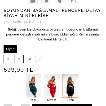
BOYUNDAN BAĞLAMALI PENCERE DETAY
SİYAH MİNİ ELBİSE
Ürün Kodu:
BMELY-1311
Şıklığı cesur bir dokunuşla birleştiren boyundan bağlamalı
pencere detaylı siyah mini elbise, iddialı görünüm arayanlar
için ideal bir tercih.
Siyah
XS
S
M
L
599,90 TL
Yeşil
Kırmızı
Siyah