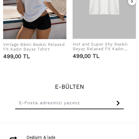
Hot and Super Shy Baskılı
Vintage Bikini Baskılı Relaxed
SEPETE EKLE
SEPETE EKLE
Beyaz Relaxed Fit Kadın
Fit Kadın Beyaz Tshirt
Tshirt
499,00 TL
499,00 TL
E-BÜLTEN
Değişim & İade