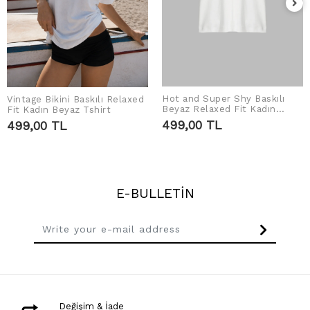
Hot and Super Shy Baskılı
Vintage Bikini Baskılı Relaxed
ADD TO CART
ADD TO CART
Beyaz Relaxed Fit Kadın
Fit Kadın Beyaz Tshirt
Tshirt
499,00 TL
499,00 TL
E-BULLETİN
Değişim & İade