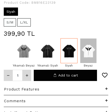
Product Code:
BM816E23139
Siyah
S/M
L/XL
399,90 TL
Yıkamalı Beyaz
Yıkamalı Siyah
Siyah
Beyaz
Add to cart
Product Features
Comments