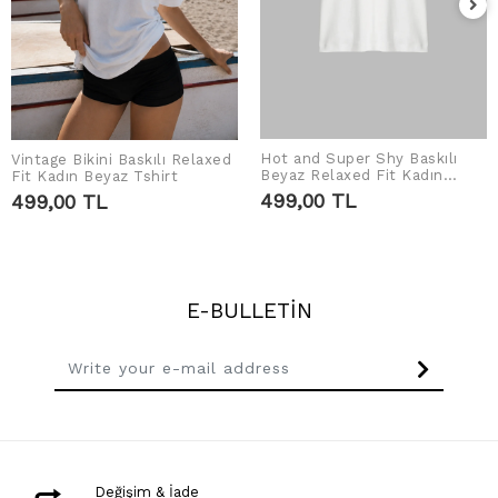
Hot and Super Shy Baskılı
Vintage Bikini Baskılı Relaxed
ADD TO CART
ADD TO CART
Beyaz Relaxed Fit Kadın
Fit Kadın Beyaz Tshirt
Tshirt
499,00 TL
499,00 TL
E-BULLETİN
Değişim & İade