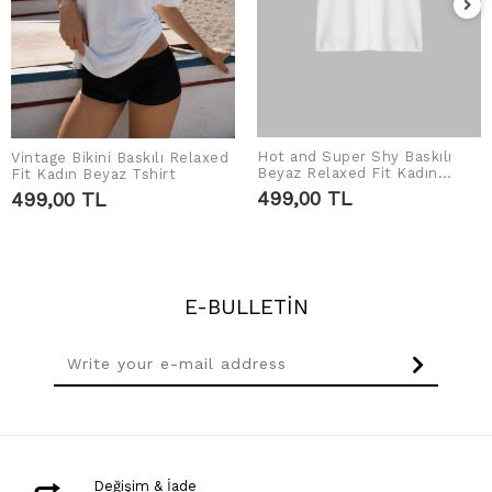
Hot and Super Shy Baskılı
Vintage Bikini Baskılı Relaxed
ADD TO CART
ADD TO CART
Beyaz Relaxed Fit Kadın
Fit Kadın Beyaz Tshirt
Tshirt
499,00 TL
499,00 TL
E-BULLETİN
Değişim & İade