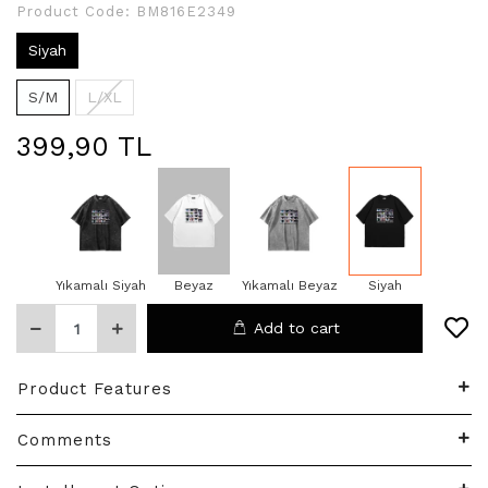
Product Code:
BM816E2349
Siyah
S/M
L/XL
399,90 TL
Yıkamalı Siyah
Beyaz
Yıkamalı Beyaz
Siyah
Add to cart
Product Features
Comments