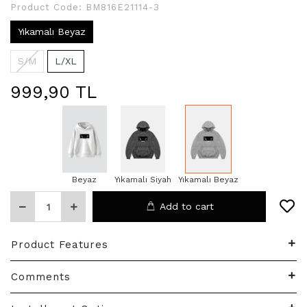
Product Code:
BM816E21114-3
Yıkamalı Beyaz
S/M
L/XL
999,90 TL
Beyaz
Yıkamalı Siyah
Yıkamalı Beyaz
Add to cart
Product Features
Comments