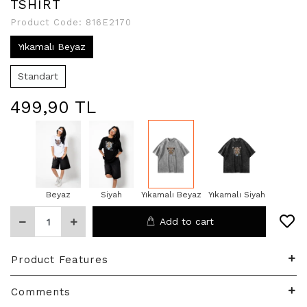
TSHİRT
Product Code:
816E2170
Yıkamalı Beyaz
Standart
499,90 TL
Beyaz
Siyah
Yıkamalı Beyaz
Yıkamalı Siyah
Add to cart
Product Features
Comments