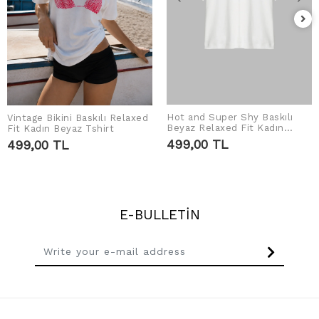
Hot and Super Shy Baskılı
Vintage Bikini Baskılı Relaxed
ADD TO CART
ADD TO CART
Beyaz Relaxed Fit Kadın
Fit Kadın Beyaz Tshirt
Tshirt
499,00 TL
499,00 TL
E-BULLETİN