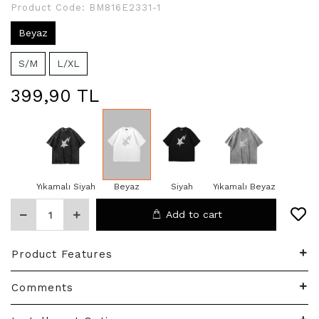
Product Code:
BM816E2331-1
Beyaz
S/M
L/XL
399,90 TL
Yıkamalı Siyah
Beyaz
Siyah
Yıkamalı Beyaz
Add to cart
Product Features
Comments