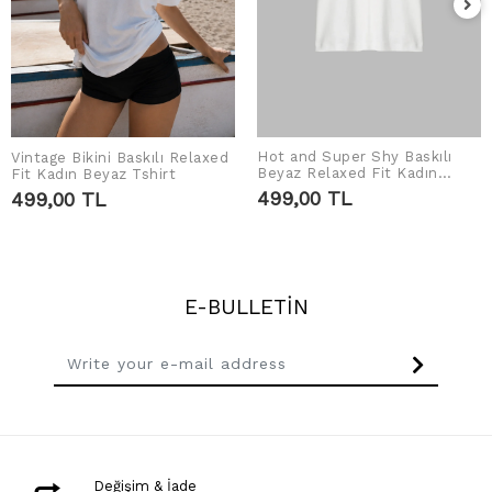
Hot and Super Shy Baskılı
Vintage Bikini Baskılı Relaxed
ADD TO CART
ADD TO CART
Beyaz Relaxed Fit Kadın
Fit Kadın Beyaz Tshirt
Tshirt
499,00 TL
499,00 TL
E-BULLETİN
Değişim & İade