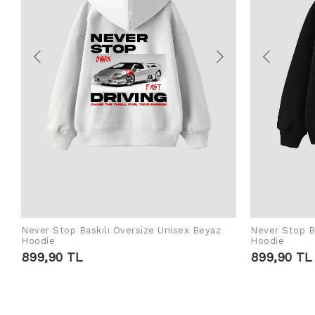
Never Stop Baskılı Oversize Unisex Beyaz
Never Stop Ba
ADD TO CART
Hoodie
Hoodie
899,90 TL
899,90 TL