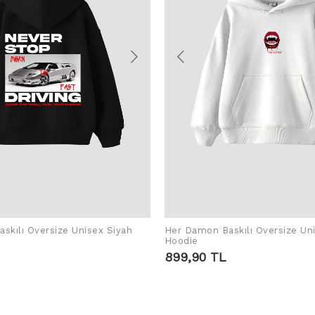
skılı Oversize Unisex Siyah
Her Damon Baskılı Oversize Un
ADD TO CART
ADD TO CART
Hoodie
899,90 TL