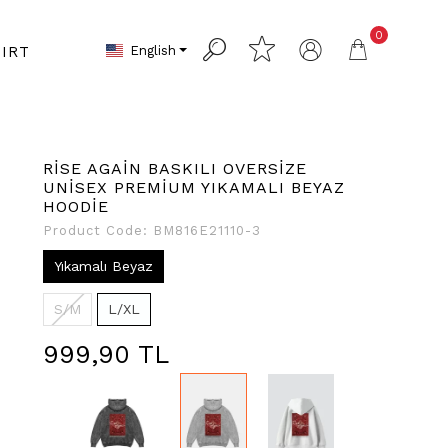
0
English
IRT
RİSE AGAİN BASKILI OVERSİZE
UNİSEX PREMİUM YIKAMALI BEYAZ
HOODİE
Product Code:
BM816E21110-3
Yıkamalı Beyaz
S/M
L/XL
999,90 TL