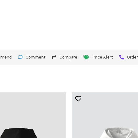
mmend
Comment
Compare
Price Alert
Orde