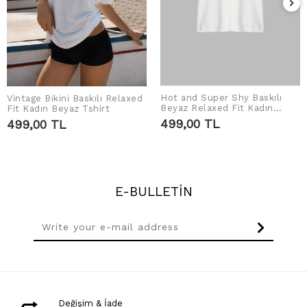
Hot and Super Shy Baskılı
Vintage Bikini Baskılı Relaxed
ADD TO CART
ADD TO CART
Beyaz Relaxed Fit Kadın
Fit Kadın Beyaz Tshirt
Tshirt
499,00 TL
499,00 TL
E-BULLETİN
Değişim & İade