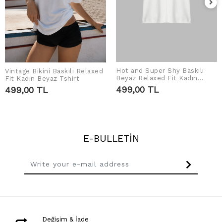
Hot and Super Shy Baskılı
Vintage Bikini Baskılı Relaxed
ADD TO CART
ADD TO CART
Beyaz Relaxed Fit Kadın
Fit Kadın Beyaz Tshirt
Tshirt
499,00 TL
499,00 TL
E-BULLETİN
Değişim & İade