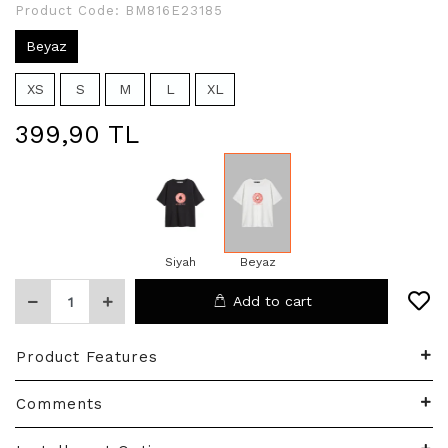
Product Code:
BM816E23185
Beyaz
XS
S
M
L
XL
399,90 TL
Siyah
Beyaz
Add to cart
Product Features
Comments