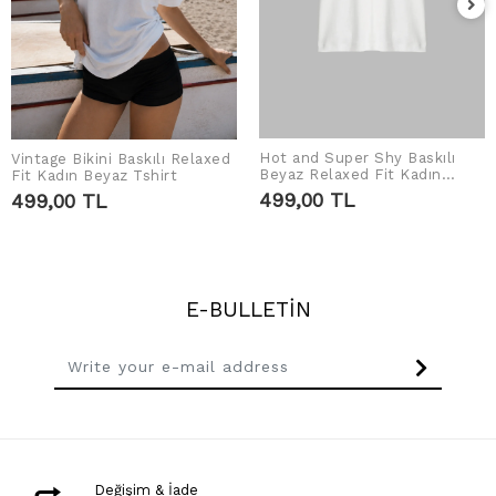
Hot and Super Shy Baskılı
Vintage Bikini Baskılı Relaxed
ADD TO CART
ADD TO CART
Beyaz Relaxed Fit Kadın
Fit Kadın Beyaz Tshirt
Tshirt
499,00 TL
499,00 TL
E-BULLETİN
Değişim & İade