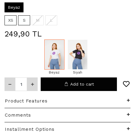
Beyaz
XS
S
M
L
249,90 TL
Beyaz
Siyah
Add to cart
Product Features
Comments
Installment Options