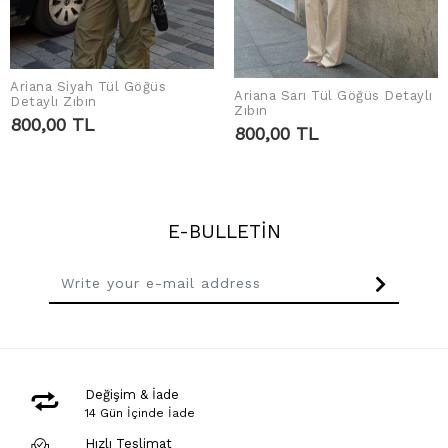
Ariana Siyah Tül Göğüs
Ariana Sarı Tül Göğüs Detaylı
ADD TO CART
Detaylı Zıbın
ADD TO CART
Zıbın
800,00 TL
800,00 TL
E-BULLETİN
Değişim & İade
14 Gün İçinde İade
Hızlı Teslimat