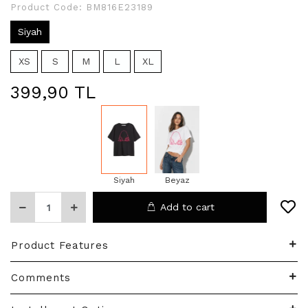
Product Code:
BM816E23189
Siyah
XS
S
M
L
XL
399,90 TL
Siyah
Beyaz
Add to cart
Product Features
Comments