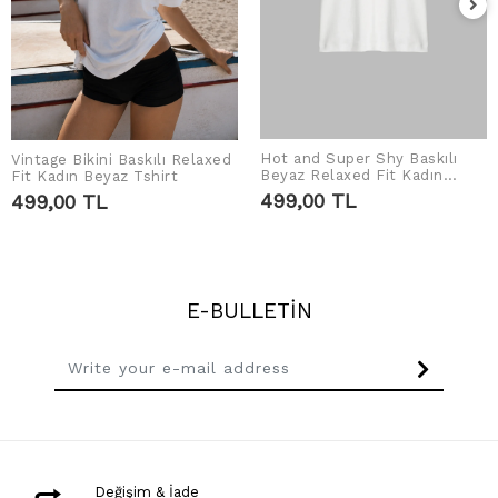
Hot and Super Shy Baskılı
Vintage Bikini Baskılı Relaxed
ADD TO CART
ADD TO CART
Beyaz Relaxed Fit Kadın
Fit Kadın Beyaz Tshirt
Tshirt
499,00 TL
499,00 TL
E-BULLETİN
Değişim & İade