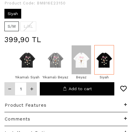
Product Code:
BM816E23150
Siyah
S/M
L/XL
399,90 TL
Yıkamalı Siyah
Yıkamalı Beyaz
Beyaz
Siyah
Add to cart
Product Features
Comments