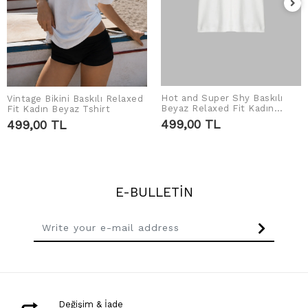
Hot and Super Shy Baskılı
Vintage Bikini Baskılı Relaxed
ADD TO CART
ADD TO CART
Beyaz Relaxed Fit Kadın
Fit Kadın Beyaz Tshirt
Tshirt
499,00 TL
499,00 TL
E-BULLETİN
Değişim & İade