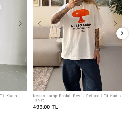
F
T
4
Fit Kadın
Nesso Lamp Baskılı Beyaz Relaxed Fit Kadın
ADD TO CART
Tshirt
499,00 TL