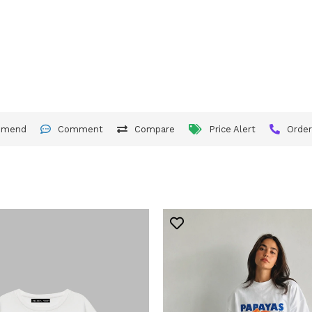
mmend
Comment
Compare
Price Alert
Orde