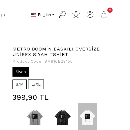
0
English
IRT
METRO BOOMİN BASKILI OVERSİZE
UNİSEX SİYAH TSHİRT
Product Code:
BM816E23156
Siyah
S/M
L/XL
399,90 TL