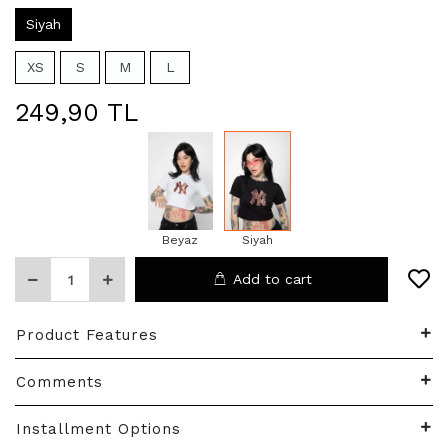
Siyah
XS
S
M
L
249,90 TL
Beyaz
Siyah
Add to cart
Product Features
Comments
Installment Options