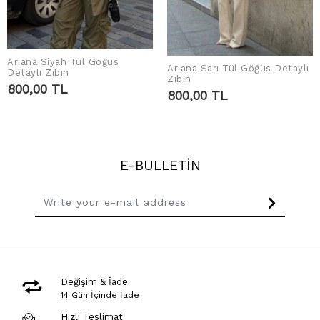
Ariana Siyah Tül Göğüs
Ariana Sarı Tül Göğüs Detaylı
ADD TO CART
Detaylı Zıbın
ADD TO CART
Zıbın
800,00 TL
800,00 TL
E-BULLETİN
Değişim & İade
14 Gün İçinde İade
Hızlı Teslimat