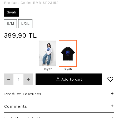
Product Code:
BM816E23153
Siyah
S/M
L/XL
399,90 TL
Beyaz
Siyah
Add to cart
Product Features
Comments