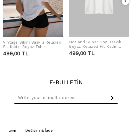
Hot and Super Shy Baskılı
Vintage Bikini Baskılı Relaxed
ADD TO CART
ADD TO CART
Beyaz Relaxed Fit Kadın
Fit Kadın Beyaz Tshirt
Tshirt
499,00 TL
499,00 TL
E-BULLETİN
Değişim & İade