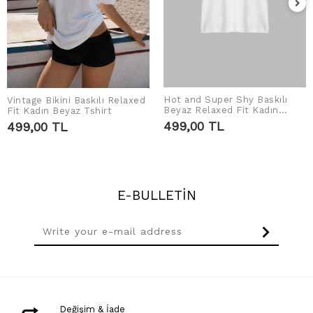
Hot and Super Shy Baskılı
Vintage Bikini Baskılı Relaxed
ADD TO CART
ADD TO CART
Beyaz Relaxed Fit Kadın
Fit Kadın Beyaz Tshirt
Tshirt
499,00 TL
499,00 TL
E-BULLETİN
Değişim & İade