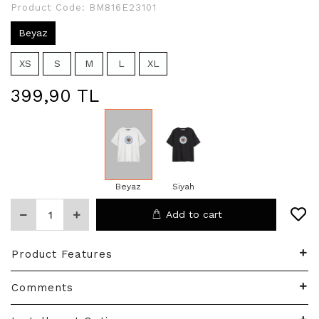
Product Code:
BM816E23101
Beyaz
XS
S
M
L
XL
399,90 TL
Beyaz
Siyah
Add to cart
Product Features
Comments