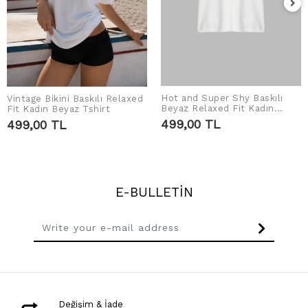
Hot and Super Shy Baskılı
Vintage Bikini Baskılı Relaxed
ADD TO CART
ADD TO CART
Beyaz Relaxed Fit Kadın
Fit Kadın Beyaz Tshirt
Tshirt
499,00 TL
499,00 TL
E-BULLETİN
Değişim & İade