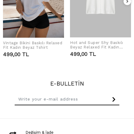
Hot and Super Shy Baskılı
Vintage Bikini Baskılı Relaxed
ADD TO CART
ADD TO CART
Beyaz Relaxed Fit Kadın
Fit Kadın Beyaz Tshirt
Tshirt
499,00 TL
499,00 TL
E-BULLETİN
Değişim & İade