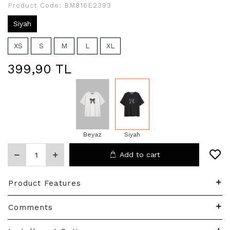
Product Code:
BM816E2393
Siyah
XS
S
M
L
XL
399,90 TL
Beyaz
Siyah
Add to cart
Product Features
Comments