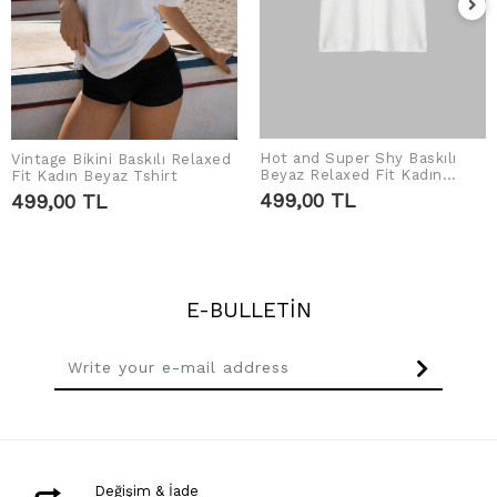
Hot and Super Shy Baskılı
Vintage Bikini Baskılı Relaxed
ADD TO CART
ADD TO CART
Beyaz Relaxed Fit Kadın
Fit Kadın Beyaz Tshirt
Tshirt
499,00 TL
499,00 TL
E-BULLETİN
Değişim & İade