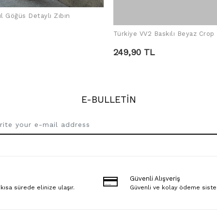
ül Göğüs Detaylı Zıbın
ADD TO CART
Türkiye VV2 Baskılı Beyaz Crop
ADD TO CART
249,90 TL
E-BULLETİN
Güvenli Alışveriş
 kısa sürede elinize ulaşır.
Güvenli ve kolay ödeme sist