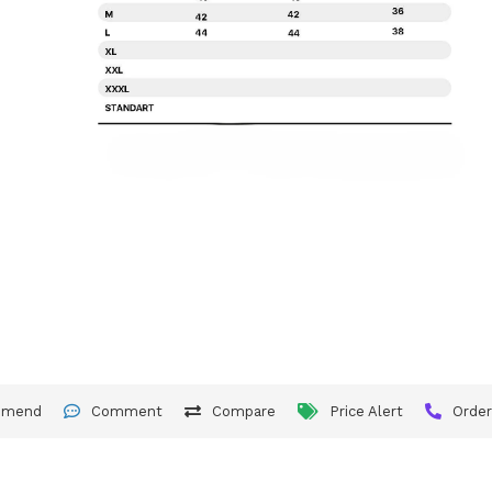
mmend
Comment
Compare
Price Alert
Orde