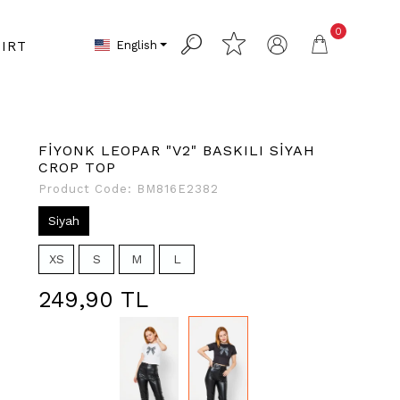
0
English
IRT
FİYONK LEOPAR "V2" BASKILI SİYAH
CROP TOP
Product Code:
BM816E2382
Siyah
XS
S
M
L
249,90 TL