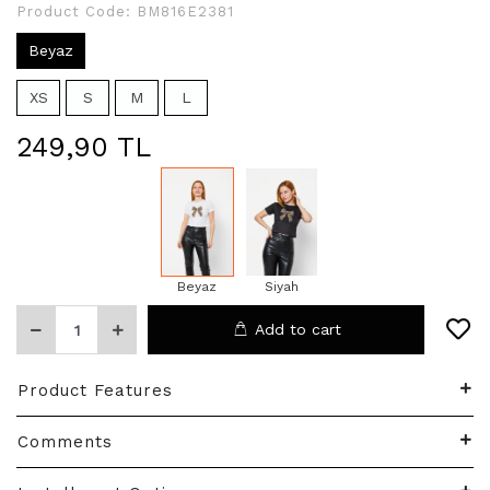
Product Code:
BM816E2381
Beyaz
XS
S
M
L
249,90 TL
Beyaz
Siyah
Add to cart
Product Features
Comments