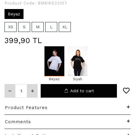
Product Code:
BM816E23107
Beyaz
XS
S
M
L
XL
399,90 TL
Beyaz
Siyah
Add to cart
Product Features
Comments