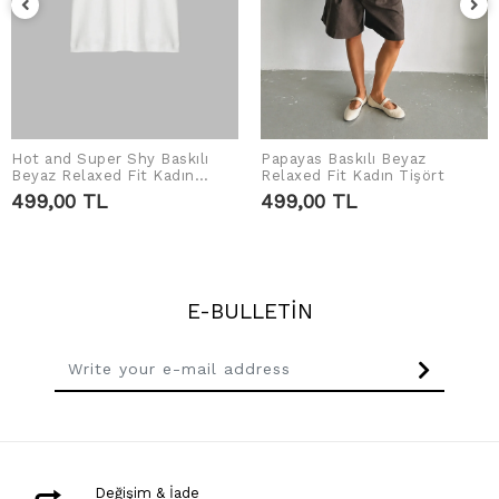
Hot and Super Shy Baskılı
Papayas Baskılı Beyaz
ADD TO CART
ADD TO CART
Beyaz Relaxed Fit Kadın
Relaxed Fit Kadın Tişört
Tshirt
499,00 TL
499,00 TL
E-BULLETİN
Değişim & İade