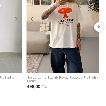
F
T
4
Fit Kadın
Nesso Lamp Baskılı Beyaz Relaxed Fit Kadın
ADD TO CART
Tshirt
499,00 TL