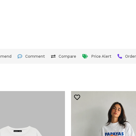
mmend
Comment
Compare
Price Alert
Orde