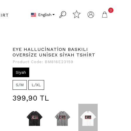
0
English
IRT
EYE HALLUCİNATİON BASKILI
OVERSİZE UNİSEX SİYAH TSHİRT
Product Code:
BM816E23159
Siyah
S/M
L/XL
399,90 TL