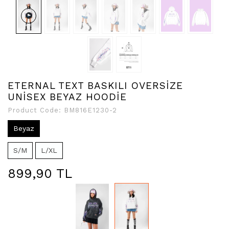
ETERNAL TEXT BASKILI OVERSİZE
UNİSEX BEYAZ HOODİE
Product Code:
BM816E1230-2
Beyaz
S/M
L/XL
899,90 TL