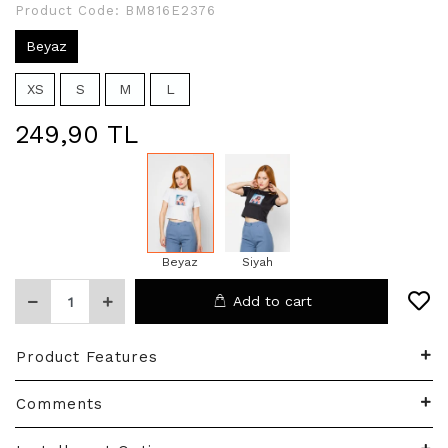
Product Code:
BM816E2376
Beyaz
XS
S
M
L
249,90 TL
Beyaz
Siyah
Add to cart
Product Features
Comments