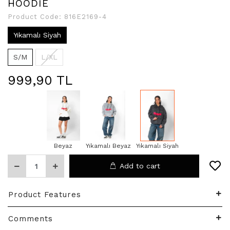
HOODİE
Product Code:
816E2169-4
Yıkamalı Siyah
S/M
L/XL
999,90 TL
Beyaz
Yıkamalı Beyaz
Yıkamalı Siyah
Add to cart
Product Features
Comments