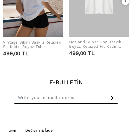
Hot and Super Shy Baskılı
Vintage Bikini Baskılı Relaxed
ADD TO CART
ADD TO CART
Beyaz Relaxed Fit Kadın
Fit Kadın Beyaz Tshirt
Tshirt
499,00 TL
499,00 TL
E-BULLETİN
Değişim & İade