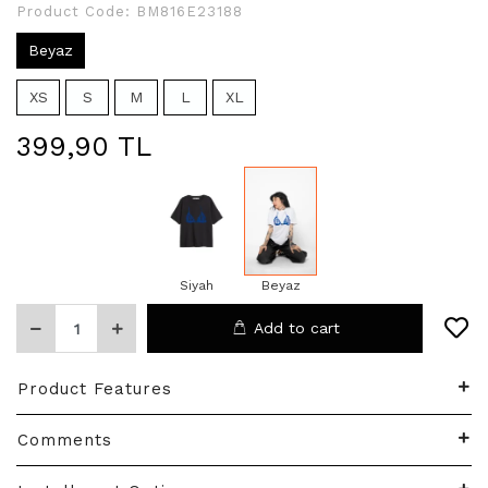
Product Code:
BM816E23188
Beyaz
XS
S
M
L
XL
399,90 TL
Siyah
Beyaz
Add to cart
Product Features
Comments